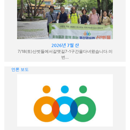
2026년 7월 산
7/18(토)산벗들에서갈맷길7-1구간을다녀왔습니다.이
번...
언론 보도