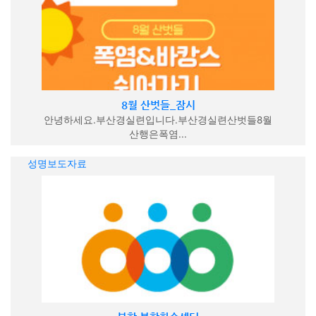
8월 산벗들_잠시
안녕하세요.부산경실련입니다.부산경실련산벗들8월
산행은폭염...
성명보도자료