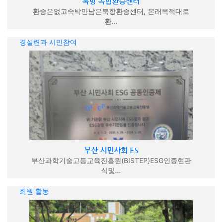
북항 복합환승센터
환승은없고숙박만남은북항환승센터, 본래목적대로
환...
경실련과 시민참여
부산 시민사회 ES
부산과학기술고등교육진흥원(BISTEP)ESG인증현판
식및...
회원 활동