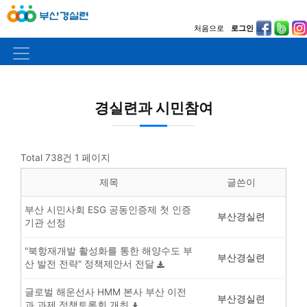
처음으로
로그인
경실련과 시민참여
Total 738건
1 페이지
제목
글쓴이
부산 시민사회 ESG 공동인증제 첫 인증
부산경실련
기관 선정
"북항재개발 활성화를 통한 해양수도 부
부산경실련
산 발전 전략" 정책제안서 전달
글로벌 해운선사 HMM 본사 부산 이전
부산경실련
과 과제 정책토론회 개최