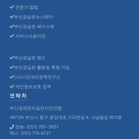
전문가 칼럼
부산경실련뉴스레터
부산경실련 페이스북
서비스이용약관
부산경실련 밴드
부산경실련 활동및 후원 가입
(사)시민대안정책연구소
개인정보보호 정책
연락처
부산경제정의실천시민연합
48729) 부산시 동구 중앙대로 332번길 8, 서남빌딩 603호
전화: (051) 761-3951
팩스: (051) 715-6727