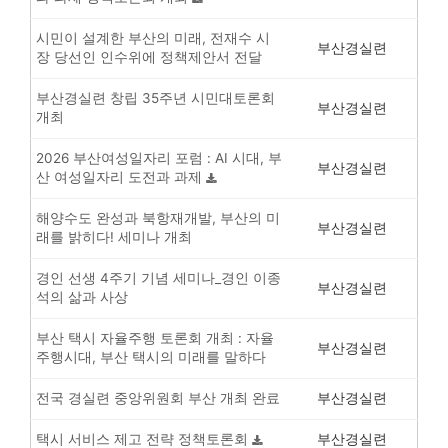
시민이 설계한 부산의 미래, 전재수 시
부산경실련
장 당선인 인수위에 정책제안서 전달
부산경실련 창립 35주년 시민대토론회
부산경실련
개최
2026 부산여성일자리 포럼 : AI 시대, 부
부산경실련
산 여성일자리 도전과 과제
해양수도 완성과 북항재개발, 부산의 미
부산경실련
래를 밝히다! 세미나 개최
경인 선생 4주기 기념 세미나_경인 이종
부산경실련
석의 삶과 사상
부산 택시 자율주행 토론회 개최 : 자율
부산경실련
주행시대, 부산 택시의 미래를 말하다
전국 경실련 중앙위원회 부산 개최 완료
부산경실련
택시 서비스 제고 전략 정책토론회
부산경실련