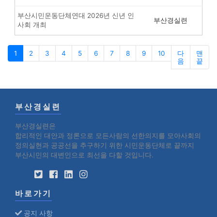
부산시민운동단체연대 2026년 신년 인
부산경실련
사회 개최
1
2
3
4
5
6
7
8
9
10
다
맨
음
끝
부산경실련
부산경실련은
합리적인 대안과 정론으로 모든사람의 선한의지를 모아사회의
정의실현과 공공선을 추구하기 위한 시민운동단체로 끝까지
부산시민의 대변인으로 최선을 다할 것입니다.
바로가기
공지 사항