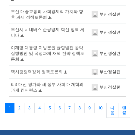
부산 대중교통의 사회경제적 가치와 향
부산경실련
후 과제 정책토론회
부산시 시내버스 준공영제 혁신 정책 세
부산경실련
미나
이재명 대통령 지방분권 균형발전 공약
부산경실련
실행방안 및 국정과제 채택 전략 정책토
론회
부산경실련
택시경쟁력강화 정책토론회
6.3 대선 평가와 새 정부 사회 대개혁의
부산경실련
과제 컨퍼런스
1
2
3
4
5
6
7
8
9
10
다
맨
음
끝