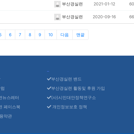
부산경실련
2021-01-12
60
부산경실련
2020-09-16
66
5
6
7
8
9
10
다음
맨끝
항
부산경실련 밴드
칼럼
부산경실련 활동및 후원 가입
련뉴스레터
(사)시민대안정책연구소
련 페이스북
개인정보보호 정책
용약관