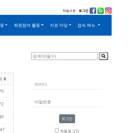
처음으로
로그인
활동
회원참여 활동
자료 마당
접속 메뉴
회
70
72
80
47
자동로그인