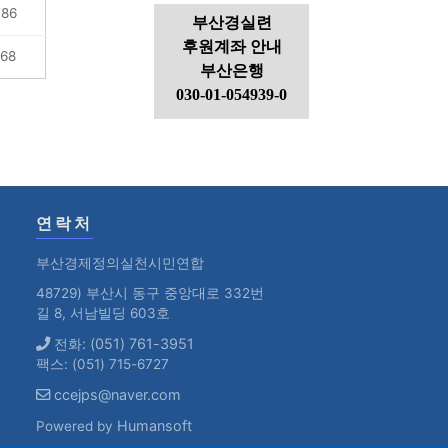
86
부산경실련
후원계좌 안내
68
부산은행
030-01-054939-0
연락처
부산경제정의실천시민연합
48729) 부산시 동구 중앙대로 332번
길 8, 서남빌딩 603호
전화: (051) 761-3951
팩스: (051) 715-6727
ccejps@naver.com
Humansoft
Powered by