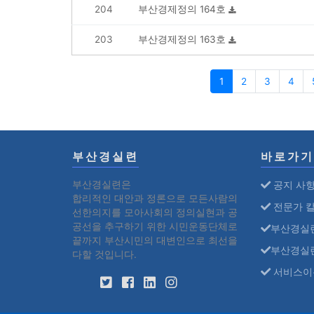
204
부산경제정의 164호
203
부산경제정의 163호
1
2
3
4
부산경실련
바로가기
부산경실련은
공지 사
합리적인 대안과 정론으로 모든사람의
전문가 
선한의지를 모아사회의 정의실현과 공
공선을 추구하기 위한 시민운동단체로
부산경실
끝까지 부산시민의 대변인으로 최선을
부산경실
다할 것입니다.
서비스이